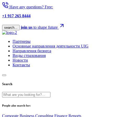
Have any questions? Free:
+1 917 265 8444
join us
to shape future
search...
Партнеры
Основные направления деятельности UIG
Направления бизнеса
Виды страхования
Новости
Контакты
Search
People also search for:
Corporate
Business
Consulting
Finance
Reports